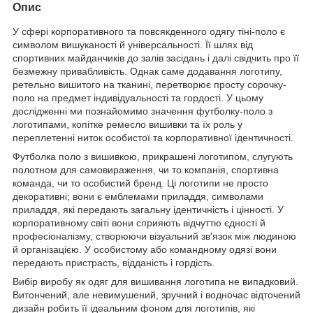
Опис
У сфері корпоративного та повсякденного одягу тіні-поло є
символом вишуканості й універсальності. Її шлях від
спортивних майданчиків до залів засідань і далі свідчить про її
безмежну привабливість. Однак саме додавання логотипу,
ретельно вишитого на тканині, перетворює просту сорочку-
поло на предмет індивідуальності та гордості. У цьому
дослідженні ми познайомимо значення футболку-поло з
логотипами, копітке ремесло вишивки та їх роль у
переплетенні ниток особистої та корпоративної ідентичності.
Футболка поло з вишивкою, прикрашені логотипом, слугують
полотном для самовираження, чи то компанія, спортивна
команда, чи то особистий бренд. Ці логотипи не просто
декоративні; вони є емблемами приладдя, символами
приладдя, які передають загальну ідентичність і цінності. У
корпоративному світі вони сприяють відчуттю єдності й
професіоналізму, створюючи візуальний зв'язок між людиною
й організацією. У особистому або командному одязі вони
передають пристрасть, відданість і гордість.
Вибір виробу як одяг для вишивання логотипа не випадковий.
Витончений, але невимушений, зручний і водночас відточений
дизайн робить її ідеальним фоном для логотипів, які