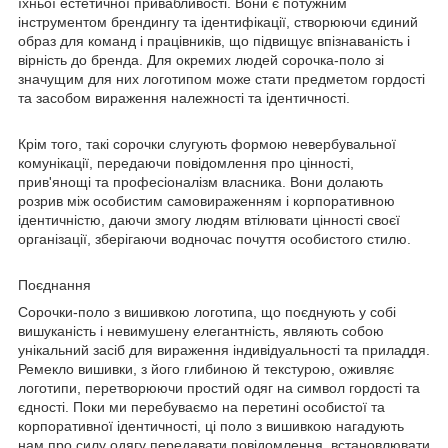
їхньої естетичної привабливості. Вони є потужним
інструментом брендингу та ідентифікації, створюючи єдиний
образ для команд і працівників, що підвищує впізнаваність і
вірність до бренда. Для окремих людей сорочка-поло зі
значущим для них логотипом може стати предметом гордості
та засобом вираження належності та ідентичності.
Крім того, такі сорочки слугують формою невербувальної
комунікації, передаючи повідомлення про цінності,
прив'янощі та професіоналізм власника. Вони долають
розрив між особистим самовираженням і корпоративною
ідентичністю, даючи змогу людям втілювати цінності своєї
організації, зберігаючи водночас почуття особистого стилю.
Поєднання
Сорочки-поло з вишивкою логотипа, що поєднують у собі
вишуканість і невимушену елегантність, являють собою
унікальний засіб для вираження індивідуальності та приладдя.
Ремекло вишивки, з його глибиною й текстурою, оживляє
логотипи, перетворюючи простий одяг на символ гордості та
єдності. Поки ми перебуваємо на перетині особистої та
корпоративної ідентичності, ці поло з вишивкою нагадують
нам про силу одягу передавати повідомлення, встановлювати