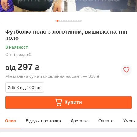
Футболка поло з логотипом, вишивка на тіні
поло
В наявності
Опт і роздріб
297
від
₴
Мінімальна сума замовлення на сайті — 350 ₴
285 ₴
від 100 шт.
Купити
Опис
Відгуки про товар
Доставка
Оплата
Умови