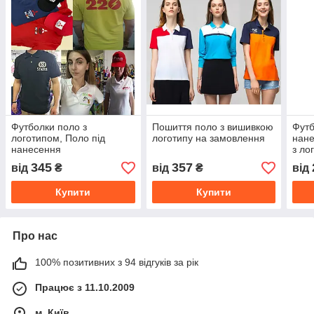
Футболки поло з
Пошиття поло з вишивкою
Футб
логотипом, Поло під
логотипу на замовлення
нане
нанесення
з ло
345
357
від
₴
від
₴
від
Купити
Купити
Про нас
100% позитивних з 94 відгуків за рік
Працює з 11.10.2009
м. Київ