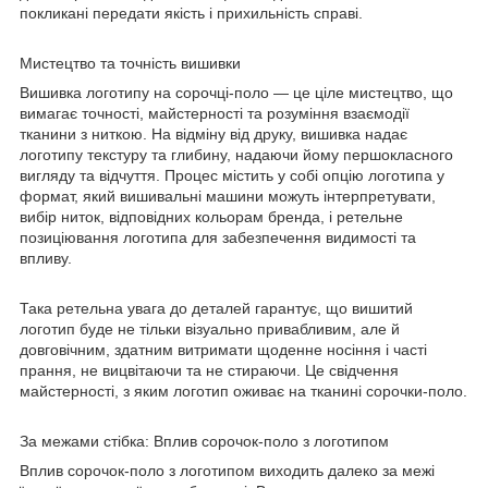
покликані передати якість і прихильність справі.
Мистецтво та точність вишивки
Вишивка логотипу на сорочці-поло — це ціле мистецтво, що
вимагає точності, майстерності та розуміння взаємодії
тканини з ниткою. На відміну від друку, вишивка надає
логотипу текстуру та глибину, надаючи йому першокласного
вигляду та відчуття. Процес містить у собі опцію логотипа у
формат, який вишивальні машини можуть інтерпретувати,
вибір ниток, відповідних кольорам бренда, і ретельне
позиціювання логотипа для забезпечення видимості та
впливу.
Така ретельна увага до деталей гарантує, що вишитий
логотип буде не тільки візуально привабливим, але й
довговічним, здатним витримати щоденне носіння і часті
прання, не вицвітаючи та не стираючи. Це свідчення
майстерності, з яким логотип оживає на тканині сорочки-поло.
За межами стібка: Вплив сорочок-поло з логотипом
Вплив сорочок-поло з логотипом виходить далеко за межі