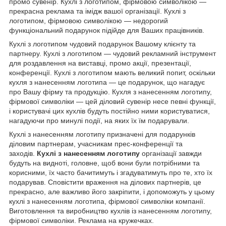
промо сувенір. Кухлі з логотипом, фірмовою символікою —
прекрасна реклама та імідж вашої організації. Кухлі з
логотипом, фірмовою символікою — недорогий
функціональний подарунок підійде для Ваших працівників.
Кухлі з логотипом чудовий подарунок Вашому клієнту та
партнеру. Кухлі з логотипом — чудовий рекламний інструмент
для роздавлення на виставці, промо акції, презентації,
конференції. Кухлі з логотипом мають великий попит, оскільки
кухля з нанесенням логотипа — це подарунок, що нагадує
про Вашу фірму та продукцію. Кухля з нанесенням логотипу,
фірмової символіки — цей діловий сувенір несе певні функції,
і користувачі цих кухлів будуть постійно ними користуватися,
нагадуючи про минулі події, на яких їх їм подарували.
Кухлі з нанесенням логотипу призначені для подарунків
діловим партнерам, учасникам прес-конференції та
заходів.
Кухлі з нанесенням логотипу
організації завжди
будуть на видноті, головне, щоб вони були потрібними та
корисними, їх часто бачитимуть і згадуватимуть про те, хто їх
подарував. Сповістити враження на ділових партнерів, це
прекрасно, але важливо його закріпити, і допоможуть у цьому
кухлі з нанесенням логотипа, фірмової символіки компанії.
Виготовлення та виробництво кухлів із нанесенням логотипу,
фірмової символіки. Реклама на кружечках.