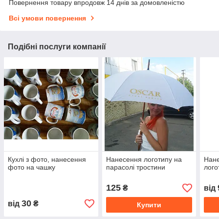
Повернення товару впродовж 14 днів за домовленістю
Всі умови повернення
Подібні послуги компанії
Кухлі з фото, нанесення
Нанесення логотипу на
Нане
фото на чашку
парасолі тростини
лого
125
₴
від
30
від
₴
Купити