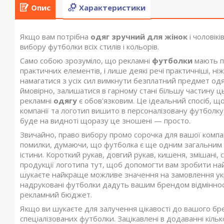
Опис
Характеристики
Якщо вам потрібна
одяг зручний для жінок
і чоловік
вибору футболки всіх стилів і кольорів.
Само собою зрозуміло, що рекламні
футболки
мають по
практичних елементів, і лише деякі речі практичніші, н
намагатися з усіх сил вимкнути безплатний предмет од
ймовірно, залишатися в гарному стані більшу частину ць
рекламні
одягу
є обов'язковим. Це ідеальний спосіб, що
компанії та логотип вишито в персоналізовану футболк
буде на видноті щоразу це зношені — просто.
Звичайно, право вибору промо сорочка для вашої компанії 
помилки, думаючи, що футболка є ще одним загальним 
істини. Короткий рукав, довгий рукав, кишеня, змішані
продукції логотипа тут, щоб допомогти вам зробити на
шукаєте найкраще можливе значення на замовлення укр
надруковані футболки дадуть вашим брендом відмінност
рекламний бюджет.
Якщо ви шукаєте для залучення цікавості до вашого бре
спеціалізованих футболки. Зацікавлені в додаванні кіль