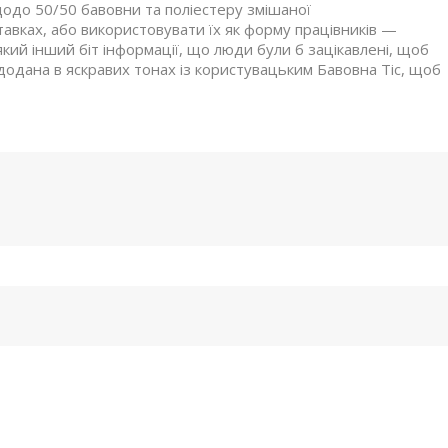
одо 50/50 бавовни та поліестеру змішаної
ставках, або використовувати їх як форму працівників —
кий інший біт інформації, що люди були б зацікавлені, щоб
 додана в яскравих тонах із користувацьким Бавовна Тіс, щоб