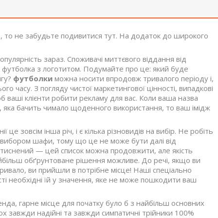
ів, то не забудьте подивитися тут. На додаток до широкого
пулярність зараз. Споживачі миттєвого віддання від
іж футболка з логотитом. Подумайте про це: який буде
ягу?
футболки
можна носити впродовж тривалого періоду і,
ого часу. З погляду чистої маркетингової цінності, випадкові
б ваші клієнти робити рекламу для вас. Коли ваша назва
у, яка бачить чимало щоденного використання, то ваш імідж
це зовсім інша річ, і є кілька різновидів на вибір. Не робіть
вибором шафи, тому що це не може бути далі від
, стиснений — цей список можна продовжити, але якість
йбільш обґрунтоване рішення можливе. До речі, якщо ви
ивало, ви прийшли в потрібне місце! Наші спеціально
і необхідні їй у значення, яке не може пошкодити ваш
нда, гарне місце для початку було б з найбільш основних
кох завжди надійні та завжди симпатичні трійники 100%