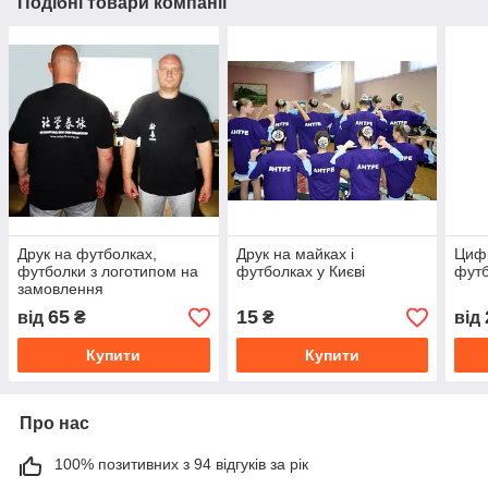
Подібні товари компанії
Друк на футболках,
Друк на майках і
Цифр
футболки з логотипом на
футболках у Києві
футб
замовлення
65
15
від
₴
₴
від
Купити
Купити
Про нас
100% позитивних з 94 відгуків за рік