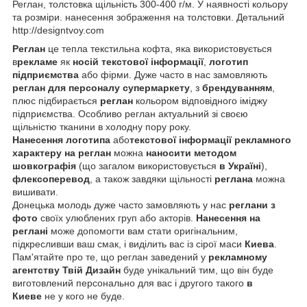
Реглан, толстовка щільність 300-400 г/м. У наявності кольору
та розміри. нанесення зображення на толстовки. Детальний
http://designtvoy.com
Реглан
це тепла текстильна кофта, яка використовується
в
рекламе
як
носій текстової інформації
,
логотип
підприємства
або фірми. Дуже часто в нас замовляють
реглан для персоналу супермаркету
, з
брендуванням
,
плюс підбирається
реглан
кольором відповідного іміджу
підприємства. Особливо реглан актуальний зі своєю
щільністю тканини в холодну пору року.
Нанесення логотипа
або
текстової інформації рекламного
характеру
на реглан
можна
наносити методом
шовкографія
(що загалом використовується
в Україні
),
флексоперевод
, а також завдяки щільності
реглана
можна
вишивати.
Донецька молодь дуже часто замовляють у нас
реглани з
фото
своїх улюблених груп або акторів.
Нанесення на
реглані
може допомогти вам стати оригінальним,
підкресливши ваш смак, і виділить вас із сірої маси
Киева
.
Пам'ятайте про те, що реглан заведений у
рекламному
агентству
Твій Дизайн
буде унікальний тим, що він буде
виготовлений персонально для вас і другого такого
в
Киеве
не у кого не буде.