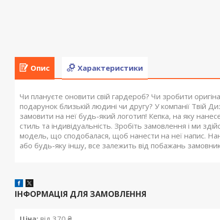
Опис
Характеристики
Чи плануєте оновити свій гардероб? Чи зробити оригіна
подарунок близькій людині чи другу? У компанії Твій 
замовити на неї будь-який логотип! Кепка, на яку нанес
стиль та індивідуальність. Зробіть замовлення і ми зді
модель, що сподобалася, щоб нанести на неї напис. На
або будь-яку іншу, все залежить від побажань замовник
ІНФОРМАЦІЯ ДЛЯ ЗАМОВЛЕННЯ
Ціна:
від 370 ₴