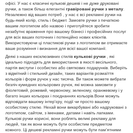
офісі. У нас є класичні кулькові дешеві і не дуже друковані
ручки, а також більш елегантні
гравіровані ручки з металу
.
Незалежно від ваших потреб , у нас є всі рекламні ручки на
будь-який колір, стиль і бюджет. Замовте ручки з печаткою
вашим логотипом або назвою і приготуйтеся зробити
незабутнє враження про вашому бізнесі і професійних послуг
для всіх ваших поточних і потенційно нових клієнтів.
Використовуючи ці пластикові ручки з логотипом ви отримаєте
ваше розуміння і визнання для всієї вашої компанії.
Деякі з наших ексклюзивних стилів
кулькові ручки
, які
ідеально підходять для використання в якості весільного,
партія виступи і особистих або святкових подарунків. Виберіть
з відмітний і стильний дизайн, таких варіантів розмаїття
кольорів і форм ручок у нас тисяча. Ви також можете вибрати
безліч кумедних кольорових ручок, які можна замовити у
фіолетовий, рожевий, червоному, зеленому, оранжевому і у
багато інших кольорах і поєднаннях кольорів.Вони можуть
відповідати вашому інтер'єру, події чи просто вашому
особистому стилю. Нехай вони викарбувані або надруковані з
логотипом, сайтом, з іменами, датами і навіть лапками.
Кулькові ручки корисні, вони роблять великі рекламу для
людей, так як вони можуть бути особистим предметом
кожного. Ці дешеві рекламні ручки можуть бути пам'ятними