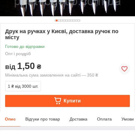
Друк на ручках у Києві, доставка ручок по
місту
Готово до відправки
Опт і роздріб
1,50
від
₴
Мінімальна сума замовлення на сайті — 350 ₴
1 ₴
від 3000 шт.
Купити
Опис
Відгуки про товар
Доставка
Оплата
Умови