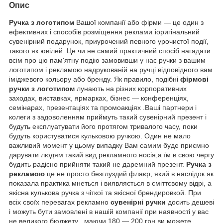
Опис
Ручка з логотипом
Вашої компанії або фірми ― це один з
ефективних і способів розміщення реклами
і
оригінальний
сувенірний подарунок, приурочений певного урочистої події,
такого як ювілей. Це чи не самий практичний спосіб нагадати
всім про цю пам'ятну подію замовивши у нас ручки з вашим
логотипом і рекламою надрукованій на ручці відповідного вам
іміджевого кольору або бренду. Як правило, подібні
фірмові
ручки з логотипом
лунають на різних корпоративних
заходах, виставках, ярмарках, бізнес ― конференціях,
семінарах, презентаціях та промоакціях .Ваші партнери і
колеги з задоволенням приймуть такий сувенірний презент і
будуть експлуатувати його протягом тривалого часу, поки
будуть користуватися кульковою ручкою. Один не мало
важливий момент у цьому випадку Вам самим буде приємно
дарувати людям такий вид рекламного носія,а їм в свою чергу
будить радісно прийняти такий не даремний презент.
Ручка з
рекламою
це не просто безглуздий флаєр, який в наслідок як
показала практика мнеться і виявляється в сміттєвому відрі, а
якісна кулькова ручка з чіткої та якісної брендировкой. При
всіх своїх перевагах рекламно
сувенірні ручки
досить дешеві
і можуть бути замовлені в нашій компанії при наявності у вас
не великого бюджету , маючи 180 ― 200 грн ви можете