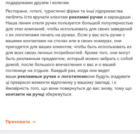
подарунками друзям і колегам.
Ресторани, готелі, туристичні фірми та інші підприємства
люблять їсти вручати клієнтам
рекламні ручки
и карандаши .
Наша линия отеля ручек пользуется большой популярностью
для этих компаний, чтобы использовать для своих заведений
с их логотипами печать на ручках. Если у вас есть ручки с
вашими контактами на столах или в своих номерах, они
пригодятся для ваших клиентов, чтобы быть использовать из
для всех своих личных потребностей. Кроме того, они могут
быть рекламным предметом, который можно забрать с собой
домой, после большого впечатления о вас и о вашей
гостинице на отдыхе. Каждый раз, когда они видят
ваши
рекламные ручки с логотипом
вони будуть згадувати
ці прекрасні моменти відпочинку у вашому закладі, і є
ймовірність того, що вони повернуться до вас знову, тому що
контакти на ручці
збережуться.
ВАРТІСТЬ НАНЕСЕННЯ ЛОГОТИПУ НА РУЧКУ ВИ МОЖЕТЕ
ДІЗНАТИСЯ ЗАТЕЛЕФОНУВАВШИ НАМ
Приховати