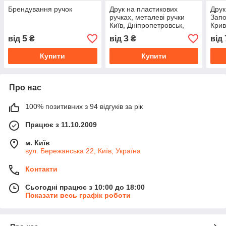
Брендування ручок
Друк на пластикових
Друк
ручках, металеві ручки
Запо
Київ, Дніпропетровськ,
Крив
Запоріжжя
5
3
від
₴
від
₴
від
Купити
Купити
Про нас
100% позитивних з 94 відгуків за рік
Працює з 11.10.2009
м. Київ
вул. Бережанська 22, Київ, Україна
Контакти
Сьогодні працює з 10:00 до 18:00
Показати весь графік роботи