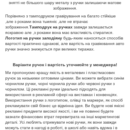
знятті не більшого шару металу з ручки залишаючи матове
зображення.
Порівняно з тамподруком гравірування на багато стійкіше
,але з роками вона тьмяніє ,але не втрачає
зображення.
Тамподрук на ручках
завжди залишається
яскравою але ,з роками вона має властивість стиратися.
Логотип на ручки заподіяну
будь-яким наносяться способів
вартості практично однакові, але вартість на гравіювання авто
ручки значно знижується при великих тиражах.
Варіанти ручок і вартість уточнюйте у менеджера
!
Ми пропонуємо кращу якість в металевих і пластмасових
ручок за низькими оптовими цінами. Ви можете вибрати синім
чорнилом ручки, чорні чорнила ручки або червоні ручки з
чорнилом. Ці рекламні ручки ідеально підходять для
використання в рекламній сфері на виставках і конвенціях.
Використання ручки з логотипом, олівці та маркери, як спосіб
рекламувати свій бізнес це відмінна ідея. Ви будете нові якісні
рекламні предмети високої якості, і ви не повинні будете
зазнати фінансових втрат перевитрата на інші маркетингові
деталі. Усі люблять отримувати нові ручки, як вони завжди
можуть стати в нагоді в роботі, в школі або навіть вдома і в