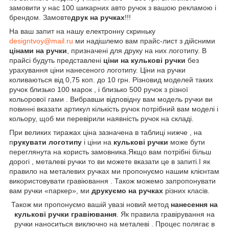
замовити у нас 100 шикарних авто ручок з вашою рекламою і
брендом. Замовте
друк на ручках
!!!
На ваш запит на нашу електронну скриньку
designtvoy@mail.ru
ми надішлемо вам прайс-лист з дійсними
цінами на ручки
, призначені для друку на них логотипу. В
прайсі будуть представлені
ціни на кулькові ручки
без
урахування ціни нанесеного логотипу. Ціни на ручки
коливаються від 0,75 коп. до 10 грн. Різновид моделей таких
ручок близько 100 марок , і близько 500 ручок з різної
кольорової гами . Вибравши відповідну вам модель ручки ви
повинні вказати артикул кількість ручок потрібний вам моделі і
кольору, щоб ми перевірили наявність ручок на складі.
При великих тиражах ціна зазначена в таблиці нижче , на
п
рукувати логотипу
і ціни на
кулькові ручки
може бути
переглянута на користь замовника.Якщо вам потрібні більш
дорогі , металеві ручки то ви можете вказати це в запиті.І як
правило на металевих ручках
ми пропонуємо нашим клієнтам
використовувати гравіювання . Також можемо запропонувати
вам ручки «паркер», ми
друкуємо на ручках
різних класів.
Також ми пропонуємо вашій увазі новий метод
нанесення на
кулькові ручки гравіювання
. Як правила гравірування на
ручки наноситься виключно на металеві . Процес полягає в