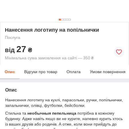
Нанесення логотипу на попільнички
Послуга
27
від
₴
Мінімальна сума замовлення на сайті — 350 ₴
Опис
Відгуки про товар
Оплата
Умови повернення
Опис
Нанесення логотипу на кухлі, парасольки, ручки, попільнички,
запальнички, олівці, футболки, бейсболки.
Стильна та
необычныя пепельница
потрібна в кожному
будинку. Адже навіть якщо ви не курите, напевно курить хтось
із ваших друзів або родичів. А отже, коли вони прийдуть до