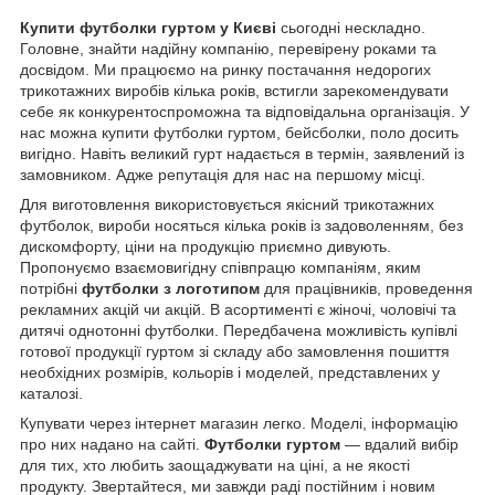
Купити футболки гуртом у Києві
сьогодні нескладно.
Головне, знайти надійну компанію, перевірену роками та
досвідом. Ми працюємо на ринку постачання недорогих
трикотажних виробів кілька років, встигли зарекомендувати
себе як конкурентоспроможна та відповідальна організація. У
нас можна купити футболки гуртом, бейсболки, поло досить
вигідно. Навіть великий гурт надається в термін, заявлений із
замовником. Адже репутація для нас на першому місці.
Для виготовлення використовується якісний трикотажних
футболок, вироби носяться кілька років із задоволенням, без
дискомфорту, ціни на продукцію приємно дивують.
Пропонуємо взаємовигідну співпрацю компаніям, яким
потрібні
футболки з логотипом
для працівників, проведення
рекламних акцій чи акцій. В асортименті є жіночі, чоловічі та
дитячі однотонні футболки. Передбачена можливість купівлі
готової продукції гуртом зі складу або замовлення пошиття
необхідних розмірів, кольорів і моделей, представлених у
каталозі.
Купувати через інтернет магазин легко. Моделі, інформацію
про них надано на сайті.
Футболки гуртом
— вдалий вибір
для тих, хто любить заощаджувати на ціні, а не якості
продукту. Звертайтеся, ми завжди раді постійним і новим