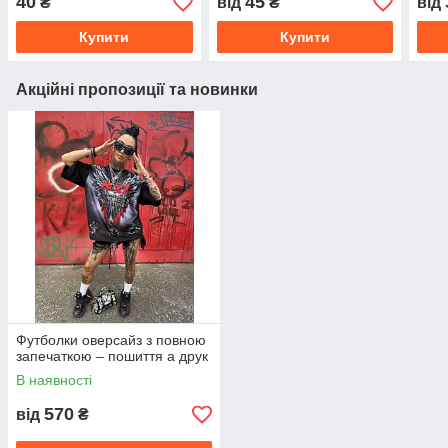
40
45
₴
від
₴
від
Купити
Купити
Акційні пропозиції та новинки
Футболки оверсайз з повною
запечаткою – пошиття а друк
В наявності
570
від
₴