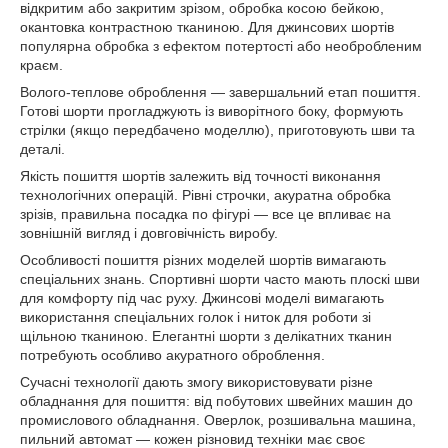
відкритим або закритим зрізом, обробка косою бейкою,
окантовка контрастною тканиною. Для джинсових шортів
популярна обробка з ефектом потертості або необробленим
краєм.
Волого-теплове оброблення — завершальний етап пошиття.
Готові шорти прогладжують із виворітного боку, формують
стрілки (якщо передбачено моделлю), приготовують шви та
деталі.
Якість пошиття шортів залежить від точності виконання
технологічних операцій. Рівні строчки, акуратна обробка
зрізів, правильна посадка по фігурі — все це впливає на
зовнішній вигляд і довговічність виробу.
Особливості пошиття різних моделей шортів вимагають
спеціальних знань. Спортивні шорти часто мають плоскі шви
для комфорту під час руху. Джинсові моделі вимагають
використання спеціальних голок і ниток для роботи зі
щільною тканиною. Елегантні шорти з делікатних тканин
потребують особливо акуратного оброблення.
Сучасні технології дають змогу використовувати різне
обладнання для пошиття: від побутових швейних машин до
промислового обладнання. Оверлок, розшивальна машина,
пильний автомат — кожен різновид техніки має своє