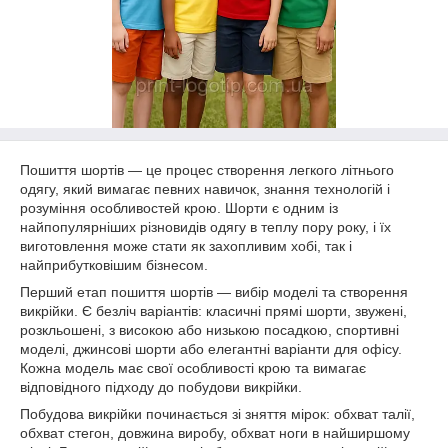
Пошиття шортів — це процес створення легкого літнього
одягу, який вимагає певних навичок, знання технологій і
розуміння особливостей крою. Шорти є одним із
найпопулярніших різновидів одягу в теплу пору року, і їх
виготовлення може стати як захопливим хобі, так і
найприбутковішим бізнесом.
Перший етап пошиття шортів — вибір моделі та створення
викрійки. Є безліч варіантів: класичні прямі шорти, звужені,
розкльошені, з високою або низькою посадкою, спортивні
моделі, джинсові шорти або елегантні варіанти для офісу.
Кожна модель має свої особливості крою та вимагає
відповідного підходу до побудови викрійки.
Побудова викрійки починається зі зняття мірок: обхват талії,
обхват стегон, довжина виробу, обхват ноги в найширшому