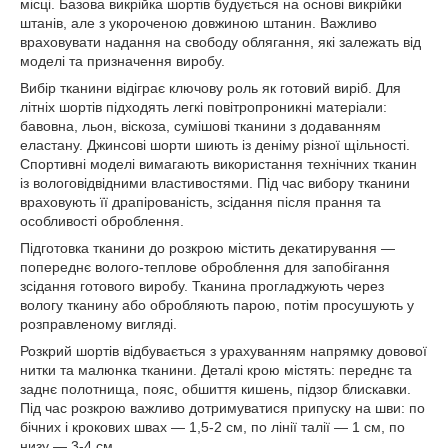
місці. Базова викрійка шортів будується на основі викрійки
штанів, але з укороченою довжиною штанин. Важливо
враховувати надання на свободу облягання, які залежать від
моделі та призначення виробу.
Вибір тканини відіграє ключову роль як готовий виріб. Для
літніх шортів підходять легкі повітропроникні матеріали:
бавовна, льон, віскоза, сумішові тканини з додаванням
еластану. Джинсові шорти шиють із деніму різної щільності.
Спортивні моделі вимагають використання технічних тканин
із вологовідвідними властивостями. Під час вибору тканини
враховують її драпірованість, зсідання після прання та
особливості оброблення.
Підготовка тканини до розкрою містить декатирування —
попереднє волого-теплове оброблення для запобігання
зсідання готового виробу. Тканина прогладжують через
вологу тканину або обробляють парою, потім просушують у
розправленому вигляді.
Розкрий шортів відбувається з урахуванням напрямку довової
нитки та малюнка тканини. Деталі крою містять: переднє та
заднє полотнища, пояс, обшиття кишень, підзор блискавки.
Під час розкрою важливо дотримуватися припуску на шви: по
бічних і крокових швах — 1,5-2 см, по лінії талії — 1 см, по
низу — 3-4 см.