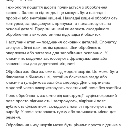
Технологія пошиття шортів починається з оброблення
кишень. Залежно від моделі це можуть бути накладні,
прорізні або внутрішні кишені. Накладні кишені обробляють
контуром, запрацьовують припуски та налаштовують на
основні деталі. Прорізні кишені вимагають складнішого
оброблення з використанням підкладки й обшиток.
Наступний етап — поєднання основних деталей. Спочатку
сточують бічні шви, потім крокові. Шви обробляють
оверлоком або зигзагом для запобігання осипанню. У
класичних моделях застосовують французькі шви або
зашивні шви для додаткової міцності.
Обробка застібки залежить від моделі шортів. Це може бути
блискавка в бічному шві, потайна блискавка ззаду або
класична гульфикова застібка спереду. Для спортивних
моделей часто використовують еластичний пояс без застібки.
Пояс обробляють залежно від конструкції: суцільнокроєний
пояс просто підгинають і застрочують, відрізний пояс
дублюють флізеліном, складають навпіл і приточують до
виробу. У пояс вставляють гумку або залишають місце для
ременя.
Оброблення низу шортів може бути різним: проста підгинка з