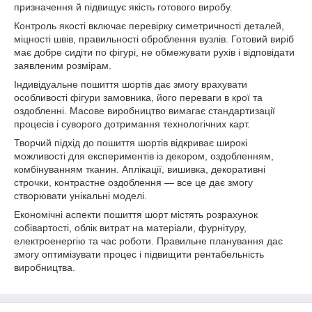
призначення й підвищує якість готового виробу.
Контроль якості включає перевірку симетричності деталей,
міцності швів, правильності оброблення вузлів. Готовий виріб
має добре сидіти по фігурі, не обмежувати рухів і відповідати
заявленим розмірам.
Індивідуальне пошиття шортів дає змогу врахувати
особливості фігури замовника, його переваги в крої та
оздобленні. Масове виробництво вимагає стандартизації
процесів і суворого дотримання технологічних карт.
Творчий підхід до пошиття шортів відкриває широкі
можливості для експериментів із декором, оздобленням,
комбінуванням тканин. Аплікації, вишивка, декоративні
строчки, контрастне оздоблення — все це дає змогу
створювати унікальні моделі.
Економічні аспекти пошиття шорт містять розрахунок
собівартості, облік витрат на матеріали, фурнітуру,
електроенергію та час роботи. Правильне планування дає
змогу оптимізувати процес і підвищити рентабельність
виробництва.