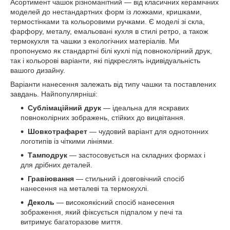
Асортимент чашок різноманітний — від класичних керамічних
моделей до нестандартних форм із ложками, кришками,
термостінками та кольоровими ручками. Є моделі зі скла,
фарфору, металу, емальовані кухля в стилі ретро, а також
термокухля та чашки з екологічних матеріалів. Ми
пропонуємо як стандартні білі кухлі під повноколірний друк,
так і кольорові варіанти, які підкреслять індивідуальність
вашого дизайну.
Варіанти нанесення залежать від типу чашки та поставлених
завдань. Найпопулярніші:
Сублімаційний друк
— ідеальна для яскравих
повноколірних зображень, стійких до вицвітання.
Шовкотрафарет
— чудовий варіант для однотонних
логотипів із чіткими лініями.
Тамподрук
— застосовується на складних формах і
для дрібних деталей.
Гравіювання
— стильний і довговічний спосіб
нанесення на металеві та термокухлі.
Деколь
— високоякісний спосіб нанесення
зображення, який фіксується підпалом у печі та
витримує багаторазове миття.