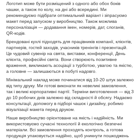
Логотип може бути розміщений з одного або обох боків
чашки, а також по колу, на дні або всередині. Ми
рекомендуємо підібрати оптимальний варіант і зіпрасуємо
макет перед запуском у виробництво. Також можлива
персоналізація — додавання імен, номерів, дат, слоганів,
QR-кодів.
Брендовані кухлі підходять для працівників компанії, клієнтів,
партнерів, гостей заходів, учасників тренінгів і презентацій.
Це чудовий сувенір на свята, виставки, конференції, День
клієнта, професійні свята. Вони створюють позитивне
враження, викликають асоціації з турботою, увагою та якістю,
а головне — залишаються в побуті надовго.
Мінімальний наклад може починатися від 10-20 штук залежно
від типу друку. Ми готові виконати як невеликі замовлення,
так і великі корпоративні партії. Терміни виготовлення — від 3
до 10 робочих днів залежно від складності й обсягу. Надаємо
консультації, допомогу в підборі чашок і дизайну, робимо
візуалізації макета перед друком.
Наше виробництво орієнтоване на якість і надійність. Ми
використовуємо сучасні технології й екологічно безпечні
матеріали. Всі замовлення проходять контроль, а готова
продукція упаковується надійно, щоб уникнути пошкоджень