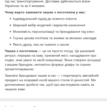
під час транспортування. Доставка здійснюється всією
Україною та за її межами.
Чому варто замовити чашки з логотипом у нас:
Індивідуальний підхід до кожного клієнта
Широкий вибір моделей і варіантів нанесення
Можливість персоналізації та брендування під ключ
Гнучка цінова політика та знижки за великих накладів
Якість друку, яка не тьмяніє з часом
Чашка з логотипом
— це не просто посуд. Це ранковий
ритуал, перерва на каву, приємний жест, нагадування про
подію, знак уваги та засіб комунікації. Вона створює асоціації
з вашим брендом, непомітно формує довіру та сприяє
запам'ятовуванню.
Замовте брендовані чашки в нас — і перетворіть звичайний
предмет на яскравий носій вашого стилю й цінностей. Ми
допоможемо зробити так, щоб про вастокували навіть за
чашкою кави.