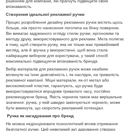
рішенням для компаній, які прагнуть підвищити свою
впізнаваність.
Створення ідеальної рекламної ручки
Процес розроблення дизайну рекламних ручок містить щось
більше, ніж просто нанесення логотипа на бічну поверхню.
Він вимагає задуманого огляду стилю ручки, ергономіки та
методу друку, використовуваного для реклами. Мета полягає
в тому, щоб створити ручку, яка не тільки має привабливий
вигляд, але й зручна у використанні, щоб вона стала
найкращим вибором для користувача, у такий спосіб
максимально підвищуючи впізнаваність бренда.
Вибір матеріалів для рекламних ручок може неабияк
вплинути на їхню довговічність і, як наслідок, на тривалість
рекламної кампанії. Міцні матеріали, як-от метал або
високоякісний пластик, гарантують, що ручка буде
використовуватися впродовж тривалого часу, постійно
рекомендуючи бренд. Якість чорнила також має вирішальне
значення: ручка, у якій швидко закінчуються чорнило, може
бути викинута, що скоротить рекламний потенціал.
Ручка як нагадування про бренд
Не можна недооцінювати психологічний вплив отримання
безплатної ручки. Цей невеликий акт дарування створює