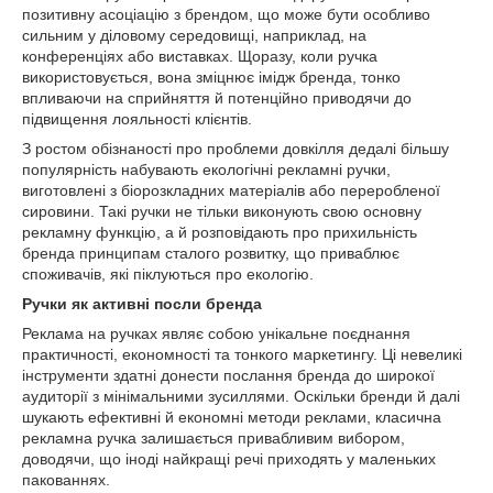
позитивну асоціацію з брендом, що може бути особливо
сильним у діловому середовищі, наприклад, на
конференціях або виставках. Щоразу, коли ручка
використовується, вона зміцнює імідж бренда, тонко
впливаючи на сприйняття й потенційно приводячи до
підвищення лояльності клієнтів.
З ростом обізнаності про проблеми довкілля дедалі більшу
популярність набувають екологічні рекламні ручки,
виготовлені з біорозкладних матеріалів або переробленої
сировини. Такі ручки не тільки виконують свою основну
рекламну функцію, а й розповідають про прихильність
бренда принципам сталого розвитку, що приваблює
споживачів, які піклуються про екологію.
Ручки як активні посли бренда
Реклама на ручках являє собою унікальне поєднання
практичності, економності та тонкого маркетингу. Ці невеликі
інструменти здатні донести послання бренда до широкої
аудиторії з мінімальними зусиллями. Оскільки бренди й далі
шукають ефективні й економні методи реклами, класична
рекламна ручка залишається привабливим вибором,
доводячи, що іноді найкращі речі приходять у маленьких
пакованнях.