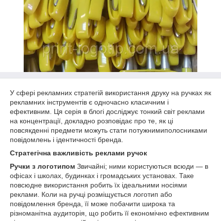
У сфері рекламних стратегій використання друку на ручках як
рекламних інструментів є одночасно класичним і
ефективним. Ця серія в блогі досліджує тонкий світ реклами
на концентрації, докладно розповідає про те, як ці
повсякденні предмети можуть стати потужнимиполосниками
повідомлень і ідентичності бренда.
Стратегічна важливість реклами ручок
Ручки з логотипом
Звичайні; ними користуються всюди — в
офісах і школах, будинках і громадських установах. Таке
повсюдне використання робить їх ідеальними носіями
реклами. Коли на ручці розміщується логотип або
повідомлення бренда, її може побачити широка та
різноманітна аудиторія, що робить її економічно ефективним