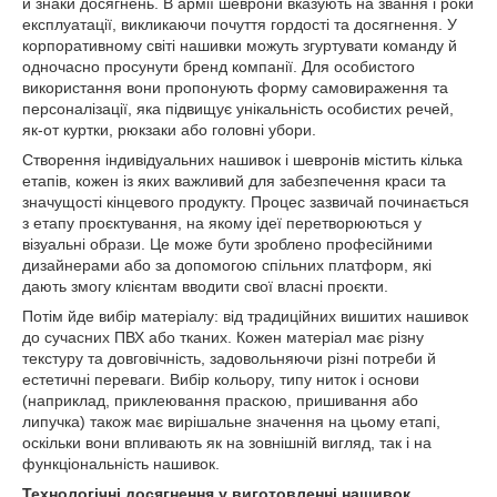
й знаки досягнень. В армії шеврони вказують на звання і роки
експлуатації, викликаючи почуття гордості та досягнення. У
корпоративному світі нашивки можуть згуртувати команду й
одночасно просунути бренд компанії. Для особистого
використання вони пропонують форму самовираження та
персоналізації, яка підвищує унікальність особистих речей,
як-от куртки, рюкзаки або головні убори.
Створення індивідуальних нашивок і шевронів містить кілька
етапів, кожен із яких важливий для забезпечення краси та
значущості кінцевого продукту. Процес зазвичай починається
з етапу проєктування, на якому ідеї перетворюються у
візуальні образи. Це може бути зроблено професійними
дизайнерами або за допомогою спільних платформ, які
дають змогу клієнтам вводити свої власні проєкти.
Потім йде вибір матеріалу: від традиційних вишитих нашивок
до сучасних ПВХ або тканих. Кожен матеріал має різну
текстуру та довговічність, задовольняючи різні потреби й
естетичні переваги. Вибір кольору, типу ниток і основи
(наприклад, приклеювання праскою, пришивання або
липучка) також має вирішальне значення на цьому етапі,
оскільки вони впливають як на зовнішній вигляд, так і на
функціональність нашивок.
Технологічні досягнення у виготовленні нашивок