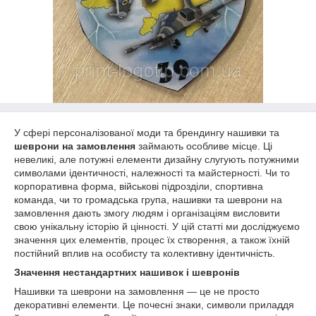
У сфері персоналізованої моди та брендингу нашивки та
шеврони на замовлення
займають особливе місце. Ці
невеликі, але потужні елементи дизайну слугують потужними
символами ідентичності, належності та майстерності. Чи то
корпоративна форма, військові підрозділи, спортивна
команда, чи то громадська група, нашивки та шеврони на
замовлення дають змогу людям і організаціям висловити
свою унікальну історію й цінності. У цій статті ми досліджуємо
значення цих елементів, процес їх створення, а також їхній
постійний вплив на особисту та колективну ідентичність.
Значення нестандартних нашивок і шевронів
Нашивки та шеврони на замовлення — це не просто
декоративні елементи. Це почесні знаки, символи приладдя