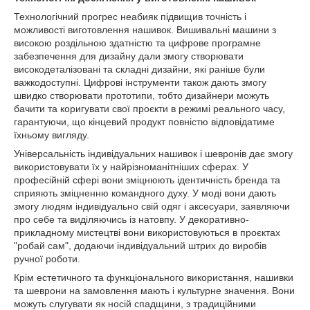
Технологічний прогрес неабияк підвищив точність і
можливості виготовлення нашивок. Вишивальні машини з
високою роздільною здатністю та цифрове програмне
забезпечення для дизайну дали змогу створювати
високодеталізовані та складні дизайни, які раніше були
важкодоступні. Цифрові інструменти також дають змогу
швидко створювати прототипи, тобто дизайнери можуть
бачити та коригувати свої проєкти в режимі реального часу,
гарантуючи, що кінцевий продукт повністю відповідатиме
їхньому вигляду.
Універсальність індивідуальних нашивок і шевронів дає змогу
використовувати їх у найрізноманітніших сферах. У
професійній сфері вони зміцнюють ідентичність бренда та
сприяють зміцненню командного духу. У моді вони дають
змогу людям індивідуально свій одяг і аксесуари, заявляючи
про себе та виділяючись із натовпу. У декоративно-
прикладному мистецтві вони використовуються в проєктах
"робай сам", додаючи індивідуальний штрих до виробів
ручної роботи.
Крім естетичного та функціонального використання, нашивки
та шеврони на замовлення мають і культурне значення. Вони
можуть слугувати як носій спадщини, з традиційними