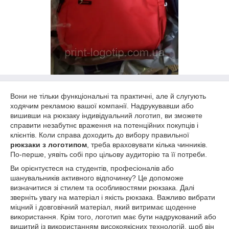
Вони не тільки функціональні та практичні, але й слугують
ходячим рекламою вашої компанії. Надрукувавши або
вишивши на рюкзаку індивідуальний логотип, ви зможете
справити незабутнє враження на потенційних покупців і
клієнтів. Коли справа доходить до вибору правильної
рюкзаки з логотипом
, треба враховувати кілька чинників.
По-перше, уявіть собі про цільову аудиторію та її потреби.
Ви орієнтуєтеся на студентів, професіоналів або
шанувальників активного відпочинку? Це допоможе
визначитися зі стилем та особливостями рюкзака. Далі
зверніть увагу на матеріал і якість рюкзака. Важливо вибрати
міцний і довговічний матеріал, який витримає щоденне
використання. Крім того, логотип має бути надрукований або
вишитий із використанням високоякісних технологій, щоб він