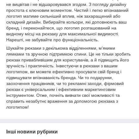
не вицвітав і не відшаровувався згодом. З погляду дизайну
простота є ключовим моментом. Чистий і легко впізнаваний
логотип матиме сильніший вплив, ніж захаращений або
складний дизайн. Вибирайте кольори, які доповнюють ваш
бренд, і переконайтеся, що логотип розташований на
видному місці на рюкзаку для максимальної видимості.
Нарешті, не забувайте про функціональність.
Шукайте рюкзаки з декількома відділеннями, м'якими
лямками та зручною підтримкою спини. Це не тільки зробить
рюкзак привабливішим для користувачів, а й підвищить його
зручність і практичність. Інвестуючи в рюкзаки з вашим
логотипом, ви можете ефективно просувати свій бренд і
підвищувати впізнаваність бренда. Чи то подарунки,
заохочення працівників, чи то рекламні заходи, фірмовий
рюкзак є універсальним і ефективним маркетинговим
інструментом. Отже, почніть вивчати свої можливості та
справить незабутнє враження за допомогою рюкзака з
логотипом!
Інші новини рубрики