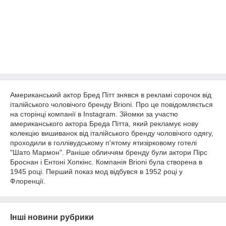
Американський актор Бред Пітт знявся в рекламі сорочок від
італійського чоловічого бренду Brioni. Про це повідомляється
на сторінці компанії в Instagram. Зйомки за участю
американського актора Бреда Пітта, який рекламує нову
колекцію вишиванок від італійського бренду чоловічого одягу,
проходили в голлівудському п'ятому ятизірковому готелі
"Шато Мармон". Раніше обличчям бренду були актори Пірс
Броснан і Ентоні Хопкінс. Компанія Brioni була створена в
1945 році. Перший показ мод відбувся в 1952 році у
Флоренції.
Інші новини рубрики