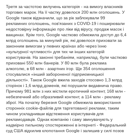
Третя за частотою вилучень категорія - на вимогу власників
торгових марок. На її частку довелося 200 млн оголошень. У
Google також відзначили, що за рік заблокували 99
рекламних оголошень, пов'язаних з COVID-19 і поширювали
недостовірну інформацію про ліки від вірусу, продаж масок і
вакцинах. Крім того, Google частково обмежила доступ до 6,4
млрд оголошень за минулий рік, які довелося приховати за
законним вимогам у певних країнах або через їхню
«культурної чутливості» для тих чи інших категорій
користувачів. На законні требаніям, наприклад, були частково
приховані 550 млн банерів. У 80 млн була реклама
алкоголю, в 68 млн - азартних ігор. Ще 354 оголошення
стосувалися «інший забороненої підприємницької
діяльності». Також Google вжила заходів стосовно 1,3 млрд
сторінок і 1,6 млрд доменів, які порушили видавнича право.
Причому 981 млн з них містили еротичний контент, 168 млн -
небезпечний або образливий контент, а 114 млн - рекламу
зброї. На початку березня Google обмежила використання
сторонніх cookie-файлів для таргетованої реклами, таким
чином ускладнивши відстеження користувачів для
рекламодавців. Однак компанію і саму звинувачують у
надмірно пильному спостереженні в інтернеті - Федеральний
суд США відхилив клопотання Google і залишив у силі позов