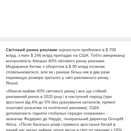
Світовий ринок реклами
оцінюється приблизно в $ 700
млрд, з яких $ 246 млрд припадає на США. Тобто американці
контролюють близько 40% світового ринку реклами.
Медіаринок Китаю з оборотом в $ 90 млрд починає
сповільнюватися, але як і раніше більш ніж в два рази
перевищує розміри третього у світі рекламного ринку -
Японії.
«Маючи майже 40% світового ринку і все ще стійкий
рекламний ринок в 2020 році і в наступний період (при
зростанні від 4% до 5% без урахування каталогів, прямої
поштової розсилки та політичної реклами), США
допомагають підняти глобальні середні показники», -
зазначає Федеріко де Нардіс, генеральний директор GroupM
Africa. «Після багатьох років стрімкого зростання Китай в
даний час міцно займає друге місце в світі по рекламі з 16%