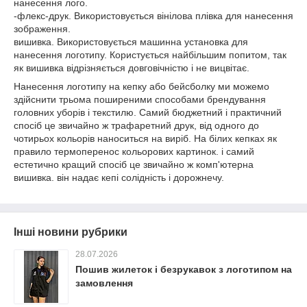
нанесення лого.
-флекс-друк. Використовується вінілова плівка для нанесення
зображення.
вишивка. Використовується машинна установка для
нанесення логотипу. Користується найбільшим попитом, так
як вишивка відрізняється довговічністю і не вицвітає.
Нанесення логотипу на кепку або бейсболку ми можемо
здійснити трьома поширеними способами брендування
головних уборів і текстилю. Самий бюджетний і практичний
спосіб це звичайно ж трафаретний друк, від одного до
чотирьох кольорів наноситься на виріб. На білих кепках як
правило термоперенос кольорових картинок. і самий
естетично кращий спосіб це звичайно ж комп'ютерна
вишивка. він надає кепі солідність і дорожнечу.
Інші новини рубрики
28.07.2026
Пошив жилеток і безрукавок з логотипом на
замовлення