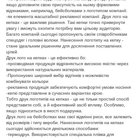
якщо доповнити свою присутність на ньому фірмовими
відзнаками, наприклад, бейсболками з логотипом компанії.
-як елемента масштабної рекламної компанії. Друк лого на
кепках - це важливе рішення. Такі кепки точно привернути
увагу і зможуть охопити потрібну вам цільову аудиторію.
Багато компаній сьогодні пропонують своїм співробітникам
спецодяг і головні волоки. Нанесення логотипу на кепку -
стане ідеальним рішенням для досягнення поставлених
цілей.
Друк лого на кепках - це ефективно бо:
-проізводімая продукція відрізняється високою якістю через
використання натуральних матеріалів.
-Пропонуємо широкий вибір відтінків з можливістю
комбінувати кольори
-рекламна продукція забезпечують комфортні умови носіння
-кепкі представлене в сучасних варіантах крою.
Тобто друк логотипів на кепках - це не тільки простий спосіб
представити собі, а й ефективний засіб впливу. Особливо,
якщо підноситься в якості подарунка.
Друк лого на бейсболках має свої відмінні риси, все залежить
від розмірів і типу вироби. Нанесення логотипів на кепках
сьогодні здійснюється декількома способами:
-термодрук. Використовується спеціальна плівка для