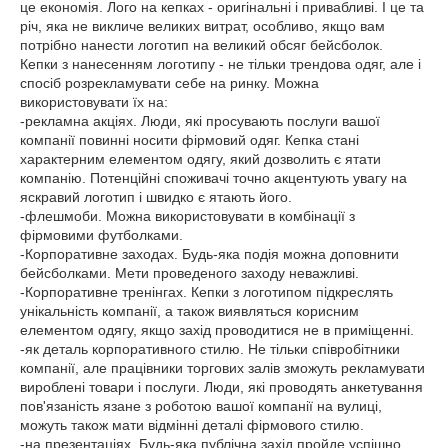
це економія. Лого на кепках - оригінальні і привабливі. І це та
річ, яка не викличе великих витрат, особливо, якщо вам
потрібно нанести логотип на великий обсяг бейсболок.
Кепки з нанесенням логотипу - не тільки трендова одяг, але і
спосіб розрекламувати себе на ринку. Можна
використовувати їх на:
-рекламна акціях. Люди, які просувають послуги вашої
компанії повинні носити фірмовий одяг. Кепка стані
характерним елементом одягу, який дозволить є ятати
компанію. Потенційні споживачі точно акцентують увагу на
яскравий логотип і швидко є ятають його.
-флешмоби. Можна використовувати в комбінації з
фірмовими футболками.
-Корпоративне заходах. Будь-яка подія можна доповнити
бейсболками. Мети проведеного заходу неважливі.
-Корпоративне тренінгах. Кепки з логотипом підкреслять
унікальність компанії, а також виявляться корисним
елементом одягу, якщо захід проводитися не в приміщенні.
-як деталь корпоративного стилю. Не тільки співробітники
компанії, але працівники торгових залів зможуть рекламувати
вироблені товари і послуги. Люди, які проводять анкетування
пов'язаність язане з роботою вашої компанії на вулиці,
можуть також мати відмінні деталі фірмового стилю.
-на презентаціях. Будь-яка публічна захід пройде успішно,