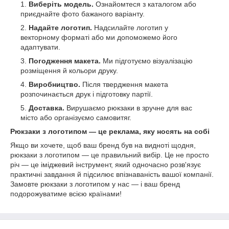
Виберіть модель.
Ознайомтеся з каталогом або
приєднайте фото бажаного варіанту.
Надайте логотип.
Надсилайте логотип у
векторному форматі або ми допоможемо його
адаптувати.
Погодження макета.
Ми підготуємо візуалізацію
розміщення й кольори друку.
Виробництво.
Після твердження макета
розпочинається друк і підготовку партії.
Доставка.
Вирушаємо рюкзаки в зручне для вас
місто або організуємо самовитяг.
Рюкзаки з логотипом — це реклама, яку носять на собі
Якщо ви хочете, щоб ваш бренд був на видноті щодня,
рюкзаки з логотипом — це правильний вибір. Це не просто
річ — це іміджевий інструмент, який одночасно розв'язує
практичні завдання й підсилює впізнаваність вашої компанії.
Замовте рюкзаки з логотипом у нас — і ваш бренд
подорожуватиме всією країнами!