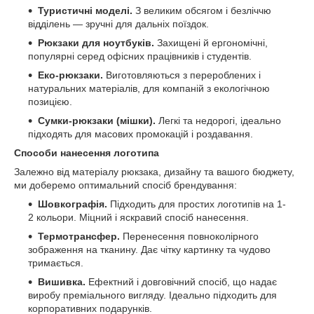
Туристичні моделі.
З великим обсягом і безліччю
відділень — зручні для дальніх поїздок.
Рюкзаки для ноутбуків.
Захищені й ергономічні,
популярні серед офісних працівників і студентів.
Еко-рюкзаки.
Виготовляються з перероблених і
натуральних матеріалів, для компаній з екологічною
позицією.
Сумки-рюкзаки (мішки).
Легкі та недорогі, ідеально
підходять для масових промокацій і роздавання.
Способи нанесення логотипа
Залежно від матеріалу рюкзака, дизайну та вашого бюджету,
ми доберемо оптимальний спосіб брендування:
Шовкографія.
Підходить для простих логотипів на 1-
2 кольори. Міцний і яскравий спосіб нанесення.
Термотрансфер.
Перенесення повноколірного
зображення на тканину. Дає чітку картинку та чудово
тримається.
Вишивка.
Ефектний і довговічний спосіб, що надає
виробу преміального вигляду. Ідеально підходить для
корпоративних подарунків.