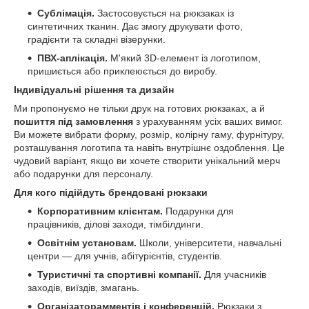
Сублімація.
Застосовується на рюкзаках із
синтетичних тканин. Дає змогу друкувати фото,
градієнти та складні візерунки.
ПВХ-аплікація.
М'який 3D-елемент із логотипом,
пришиється або приклеюється до виробу.
Індивідуальні рішення та дизайн
Ми пропонуємо не тільки друк на готових рюкзаках, а й
пошиття під замовлення
з урахуванням усіх ваших вимог.
Ви можете вибрати форму, розмір, колірну гаму, фурнітуру,
розташування логотипа та навіть внутрішнє оздоблення. Це
чудовий варіант, якщо ви хочете створити унікальний мерч
або подарунки для персоналу.
Для кого підійдуть брендовані рюкзаки
Корпоративним клієнтам.
Подарунки для
працівників, ділові заходи, тімбілдинги.
Освітнім установам.
Школи, університети, навчальні
центри — для учнів, абітурієнтів, студентів.
Туристичні та спортивні компанії.
Для учасників
заходів, виїздів, змагань.
Організаторамментів і конференцій.
Рюкзаки з