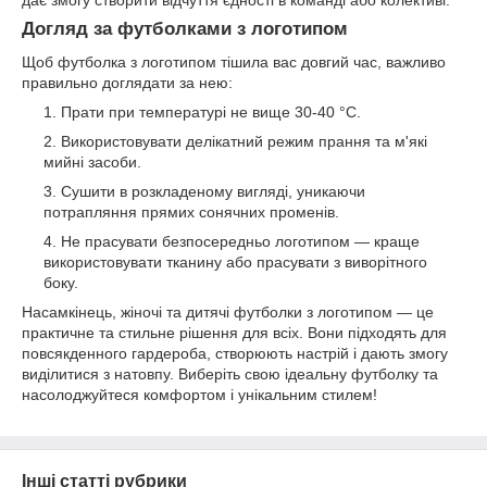
дає змогу створити відчуття єдності в команді або колективі.
Догляд за футболками з логотипом
Щоб футболка з логотипом тішила вас довгий час, важливо
правильно доглядати за нею:
Прати при температурі не вище 30-40 °C.
Використовувати делікатний режим прання та м'які
мийні засоби.
Сушити в розкладеному вигляді, уникаючи
потрапляння прямих сонячних променів.
Не прасувати безпосередньо логотипом — краще
використовувати тканину або прасувати з виворітного
боку.
Насамкінець, жіночі та дитячі футболки з логотипом — це
практичне та стильне рішення для всіх. Вони підходять для
повсякденного гардероба, створюють настрій і дають змогу
виділитися з натовпу. Виберіть свою ідеальну футболку та
насолоджуйтеся комфортом і унікальним стилем!
Інші статті рубрики