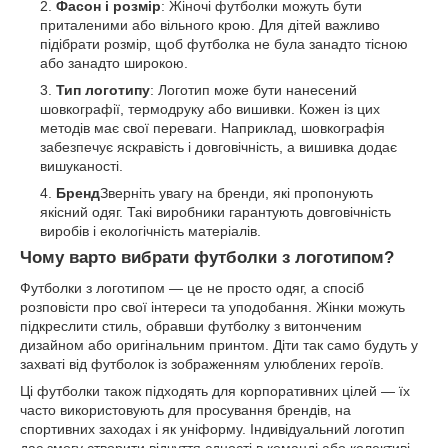
Фасон і розмір
: Жіночі футболки можуть бути
приталеними або вільного крою. Для дітей важливо
підібрати розмір, щоб футболка не була занадто тісною
або занадто широкою.
Тип логотипу
: Логотип може бути нанесений
шовкографії, термодруку або вишивки. Кожен із цих
методів має свої переваги. Наприклад, шовкографія
забезпечує яскравість і довговічність, а вишивка додає
вишуканості.
Бренд
Зверніть увагу на бренди, які пропонують
якісний одяг. Такі виробники гарантують довговічність
виробів і екологічність матеріалів.
Чому варто вибрати футболки з логотипом?
Футболки з логотипом — це не просто одяг, а спосіб
розповісти про свої інтереси та уподобання. Жінки можуть
підкреслити стиль, обравши футболку з витонченим
дизайном або оригінальним принтом. Діти так само будуть у
захваті від футболок із зображенням улюблених героїв.
Ці футболки також підходять для корпоративних цілей — їх
часто використовують для просування брендів, на
спортивних заходах і як уніформу. Індивідуальний логотип