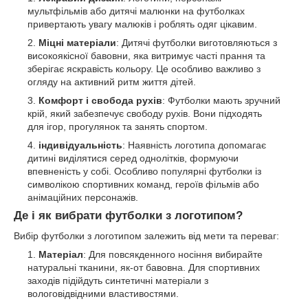
мультфільмів або дитячі малюнки на футболках
привертають увагу малюків і роблять одяг цікавим.
Міцні матеріали
: Дитячі футболки виготовляються з
високоякісної бавовни, яка витримує часті прання та
зберігає яскравість кольору. Це особливо важливо з
огляду на активний ритм життя дітей.
Комфорт і свобода рухів
: Футболки мають зручний
крій, який забезпечує свободу рухів. Вони підходять
для ігор, прогулянок та занять спортом.
індивідуальність
: Наявність логотипа допомагає
дитині виділятися серед однолітків, формуючи
впевненість у собі. Особливо популярні футболки із
символікою спортивних команд, героїв фільмів або
анімаційних персонажів.
Де і як вибрати футболки з логотипом?
Вибір футболки з логотипом залежить від мети та переваг:
Матеріал
: Для повсякденного носіння вибирайте
натуральні тканини, як-от бавовна. Для спортивних
заходів підійдуть синтетичні матеріали з
вологовідвідними властивостями.