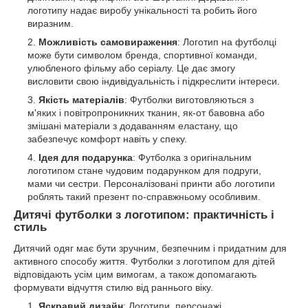
логотипу надає виробу унікальності та робить його
виразним.
Можливість самовираження
: Логотип на футболці
може бути символом бренда, спортивної команди,
улюбленого фільму або серіалу. Це дає змогу
висловити свою індивідуальність і підкреслити інтереси.
Якість матеріалів
: Футболки виготовляються з
м'яких і повітропроникних тканин, як-от бавовна або
змішані матеріали з додаванням еластану, що
забезпечує комфорт навіть у спеку.
Ідея для подарунка
: Футболка з оригінальним
логотипом стане чудовим подарунком для подруги,
мами чи сестри. Персоналізовані принти або логотипи
роблять такий презент по-справжньому особливим.
Дитячі футболки з логотипом: практичність і
стиль
Дитячий одяг має бути зручним, безпечним і придатним для
активного способу життя. Футболки з логотипом для дітей
відповідають усім цим вимогам, а також допомагають
формувати відчуття стилю від раннього віку.
Яскравий дизайн
: Логотипи, персонажі