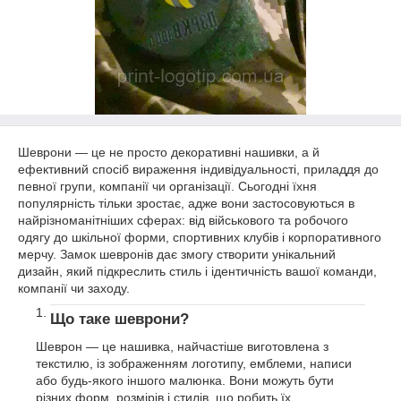
Шеврони — це не просто декоративні нашивки, а й
ефективний спосіб вираження індивідуальності, приладдя до
певної групи, компанії чи організації. Сьогодні їхня
популярність тільки зростає, адже вони застосовуються в
найрізноманітніших сферах: від військового та робочого
одягу до шкільної форми, спортивних клубів і корпоративного
мерчу. Замок шевронів дає змогу створити унікальний
дизайн, який підкреслить стиль і ідентичність вашої команди,
компанії чи заходу.
Що таке шеврони?
Шеврон — це нашивка, найчастіше виготовлена з
текстилю, із зображенням логотипу, емблеми, написи
або будь-якого іншого малюнка. Вони можуть бути
різних форм, розмірів і стилів, що робить їх