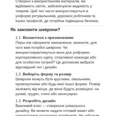
Створені з використанням матеріалів, які
відбивають світло, забезпечуючи видимість у
темряві. Цей тип часто використовується в
уніформі рятувальників, дорожніх робітників та
інших професій, де потрібна підвищена безпека.
Як замовити шеврони?
Визначтеся з призначенням
Перш ніж оформити замовлення, визначте, для
чого вам потрібні шеврони. Чи
використовуватимуться вони для уніформи,
корпоративного одягу, спортивної команди або
для особистих потреб? Це допоможе вибрати
відповідний тип і дизайн.
Виберіть форму та розмір
Шеврони можуть бути круглими, овальними,
прямокутними або будь-якої іншої форми. Розмір
залежить від місця, де вони будуть розміщені: на
рукаві, грудях, спині або аксесуарах.
Розробіть дизайн
Важливий етап — створення унікального
дизайну. Ви можете надати готовий макет або
скористатися послугами дизайнерів. Не забудьте