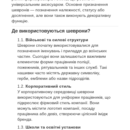
універсальним аксесуаром. Основне призначення
шевронів — позначення належності, статусу або
досягнення, але вони також виконують декоративну
функцію.
Де використовуються шеврони?
Військові та силові структури
Шеврони спочатку використовувалися для
позначення іменувань і приладдя до воїнських
частин. Сьогодні вони залишаються важливим
елементом форми працівників поліції,
пожежників, рятувальників та інших служб. Такі
нашивки часто містять державну символіку,
герби, емблеми або назви підрозділів.
Корпоративний стиль
У корпоративному середовищі шеврони
використовуються для уніформи працівників, що
підкреслює фірмовий стиль компанії. Вони
можуть містити логотип компанії, посаду
працівника або девіз, створюючи цілісний імідж
бренда.
Школи та освітні установи