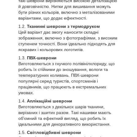
такі шеврони вирізняються високою деталізацією
й довговічністю. Нитки для вишивання можуть
бути різних кольорів, включно з металізованими
варіантами, що додає ефектності.
Тканинні шеврони з термодруком
Цей варіант дає змогу наносити складні
зображення, включно з фотографіями, з високим
ступенем точності. Вони ідеально підходять для
яскравих і кольорових логотипів.
ПВХ-шеврони
Виготовляються з гнучкого полівінілхлориду, що
робить їх стійкими до зношування, вологи та
температурних коливань. ПВХ-шеврони
популярні серед туристів, спортсменів і
працівників, що працюють в екстремальних
умовах.
Аплікаційні шеврони
Виготовляються з декількох шарів тканини,
вирізаних і зшитих разом. Такі нашивки мають
об'ємний та ефектний вигляд, що робить їх
ідеальними для декоративного використання.
Світловідбивні шеврони