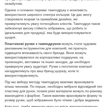
незабутнім.
Однією з головних переваг тамподруку є можливість
використання широкого спектра кольорів. Це дає змогу
створювати яскраві та привабливі дизайни, які
привертатимуть увагу потенційних клієнтів. Тамподрук також
забезпечує високу стійкість зображень, що робить їх
ідеальними для продукції, яка буде використовуватися
щодня.
Пластикові ручки з тамподруком
можуть стати чудовим
рекламним інструментом для компаній, які прагнуть
підвищити впізнаваність свого бренда. Вони можуть
використовуватися як корпоративні подарунки, на
промоаціях, виставках та інших заходах, де необхідно
привернути увагу аудиторії. Ручки з логотипом компанії
нагадуватимуть про ваш бренд щоразу, коли їх
використовуватимуть.
Під час вибору методу тамподруку важливо враховувати
кілька чинників. По-перше, необхідно вибрати відповідний тип
пластику для ручок, позаяк різні матеріали можуть по-різному
взаємодіяти з фарбою. Також важливо враховувати форму та
розмір ручки, щоб зображення було чітким і добре видимим.
Крім того, треба звернути увагу на якість використовуваних