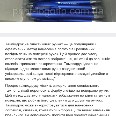
Тамподрук на пластикових ручках — це популярний і
ефективний метод нанесення логотипів і рекламних
повідомлень на поверхні ручок. Цей процес дає змогу
створювати чіткі та яскраві зображення, які стійкі до зовнішніх
впливів і тривалого використання. Тамподрук ідеально
підходить для пластикових ручок завдяки своїй
універсальності та здатності відтворювати складні дизайни з
високим ступенем деталізації.
Процес тамподруку містить використання спеціального
тампону, який переносить фарбу з кліше на поверхню ручки.
Цей метод дає змогу наносити зображення на рівні та вигнуті
поверхні, що робить його ідеальним для друку на ручках.
Тамподрук може використовуватися для нанесення
логотипів, слоганів, контактної інформації та інших елементів
брендингу, які допоможуть зробити ваш продукт унікальним і