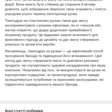
фарб. Вони мають бути стійкими до стирання й впливу
довкілля, щоб зображення зберігало свою яскравість і чіткість
упродовж усього терміну експлуатації ручки.
Тамподрук на пластикових ручках також дає змогу
експериментувати з різними ефектами, як-от глянсові або
матові покриття, що додає додаткової привабливості
кінцевому продукту. Це відкриває широкі можливості для
креативного підходу до дизайну та дає змогу створювати
унікальні та запам'ятні вироби.
Насамкінець, тамподрук на ручках — це ефективний спосіб
просування бренда та підвищення його впізнаваності. Цей
метод дає змогу створювати якісні та довговічні рекламні
продукти, які слугуватимуть чудовим нагадуванням про вашу
компанію. Незалежно від того, чи використовуєте ви ручки як
корпоративні подарунки, чи промопродукції, вони завжди
залишатимуться потрібними та корисними аксесуарами, які
підкреслять індивідуальність вашого бренда.
Інші статті рубрики