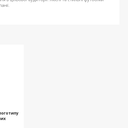
анії.
логотипу
них