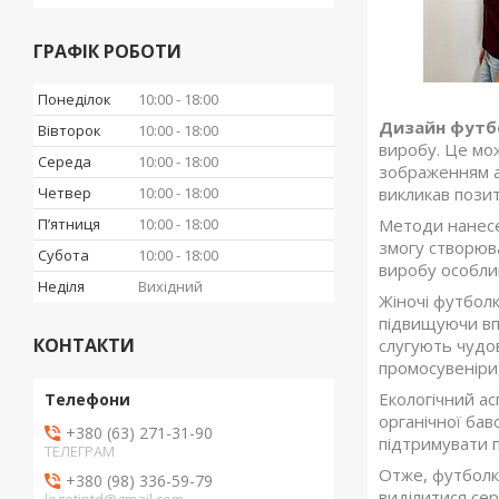
ГРАФІК РОБОТИ
Понеділок
10:00
18:00
Дизайн фут
Вівторок
10:00
18:00
виробу. Це мож
Середа
10:00
18:00
зображенням а
Четвер
10:00
18:00
викликав позит
Пʼятниця
10:00
18:00
Методи нанесе
змогу створюва
Субота
10:00
18:00
виробу особлив
Неділя
Вихідний
Жіночі футбол
підвищуючи впі
КОНТАКТИ
слугують чудов
промосувеніри,
Екологічний ас
органічної бав
+380 (63) 271-31-90
підтримувати п
ТЕЛЕГРАМ
Отже, футболк
+380 (98) 336-59-79
виділитися сер