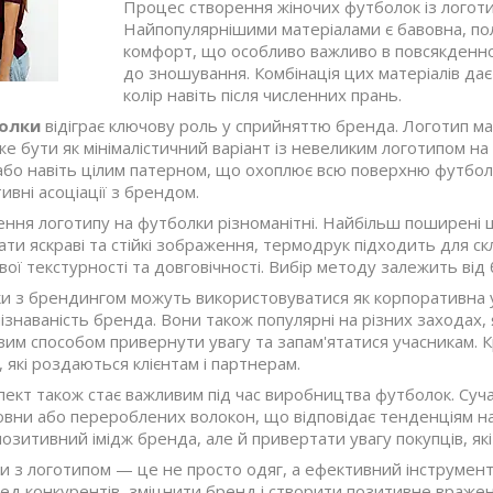
Процес створення жіночих футболок із логоти
Найпопулярнішими матеріалами є бавовна, поліе
комфорт, що особливо важливо в повсякденному 
до зношування. Комбінація цих матеріалів дає
колір навіть після численних прань.
болки
відіграє ключову роль у сприйняттю бренда. Логотип ма
е бути як мінімалістичний варіант із невеликим логотипом на 
бо навіть цілим патерном, що охоплює всю поверхню футболки
ивні асоціації з брендом.
ння логотипу на футболки різноманітні. Найбільш поширені ш
ти яскраві та стійкі зображення, термодрук підходить для ск
ої текстурності та довговічності. Вибір методу залежить ві
ки з брендингом можуть використовуватися як корпоративна у
знаваність бренда. Вони також популярні на різних заходах, 
им способом привернути увагу та запам'ятатися учасникам. К
 які роздаються клієнтам і партнерам.
пект також стає важливим під час виробництва футболок. Суча
овни або перероблених волокон, що відповідає тенденціям на 
озитивний імідж бренда, але й привертати увагу покупців, які
и з логотипом — це не просто одяг, а ефективний інструмен
ед конкурентів, зміцнити бренд і створити позитивне враження