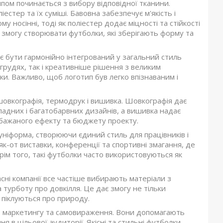
пом починається з вибору відповідної тканини.
стер та їх суміші. Бавовна забезпечує м'якість і
носінні, тоді як поліестер додає міцності та стійкості
 змогу створювати футболки, які зберігають форму та
є бути гармонійно інтегрований у загальний стиль
грудях, так і креативніше рішення з великим
. Важливо, щоб логотип був легко впізнаваним і
овкографія, термодрук і вишивка. Шовкографія дає
ладних і багатобарвних дизайнів, а вишивка надає
д бажаного ефекту та бюджету проекту.
ніформа, створюючи єдиний стиль для працівників і
як-от виставки, конференції та спортивні змагання, де
рім того, такі футболки часто використовуються як
сні компанії все частіше вибирають матеріали з
турботу про довкілля. Це дає змогу не тільки
 піклуються про природу.
т маркетингу та самовираження. Вони допомагають
 в цільової аудиторії. Якісні та стильні футболки