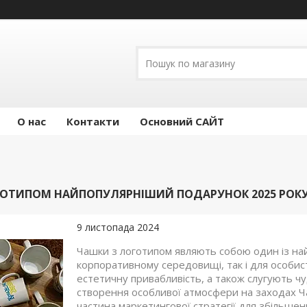
О нас
Контакти
Основний САЙТ
ГОТИПОМ НАЙПОПУЛЯРНІШИЙ ПОДАРУНОК 2025 РОК
9 листопада 2024
Чашки з логотипом являють собою один із най
корпоративному середовищі, так і для особист
естетичну привабливість, а також слугують 
створення особливої атмосфери на заходах Ч
частина маркетингової стратегії для збільше