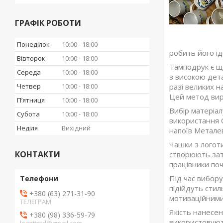
ГРАФІК РОБОТИ
Понеділок
10:00
18:00
робить його ід
Вівторок
10:00
18:00
Тамподрук є 
Середа
10:00
18:00
з високою дета
Четвер
10:00
18:00
разі великих н
Цей метод вирі
Пʼятниця
10:00
18:00
Вибір матеріал
Субота
10:00
18:00
використання С
Неділя
Вихідний
напоїв Металев
Чашки з логот
КОНТАКТИ
створюють зат
працівники по
Під час вибору
підійдуть стил
+380 (63) 271-31-90
мотиваційним
ТЕЛЕГРАМ
Якість нанесен
+380 (98) 336-59-79
використовують