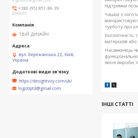
logotiptd@gmail.com
підтримки пози
+380 (95) 851-86-39
ВАЙБЕР
Чашки з логот
використовують
турботу про клі
ТВІЙ ДИЗАЙН
Екологічність
матеріалів або
Насамкінець
ч
вул. Бережанська 22, Київ,
функціональніс
Україна
якісні вироби, 
https://designtvoy.com/uk/
logotiptd@gmail.com
ІНШІ СТАТТІ