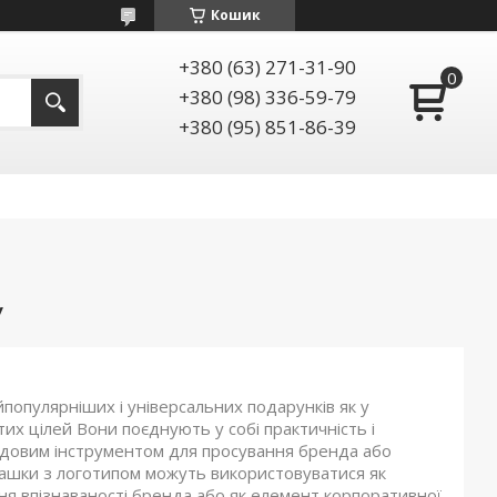
Кошик
+380 (63) 271-31-90
+380 (98) 336-59-79
+380 (95) 851-86-39
У
популярніших і універсальних подарунків як у
их цілей Вони поєднують у собі практичність і
чудовим інструментом для просування бренда або
ашки з логотипом можуть використовуватися як
ння впізнаваності бренда або як елемент корпоративної