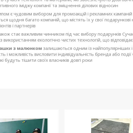
тивного іміджу компанії та зміцнення ділових відносин
ипом є чудовим вибором для промоакцій і рекламних кампаній
ся щодня багато компаній, що містять їх у свої подарункові 
єнтів і партнерів
 також стає важливим чинником під час вибору подарунків Су
 з використанням екологічно чистих технологій, що відповіда
ашки з малюнком
залишаються одним із найпопулярніших і
ть і можливість висловити індивідуальність бренда або події 
які будуть тішити своїх власників довгі роки