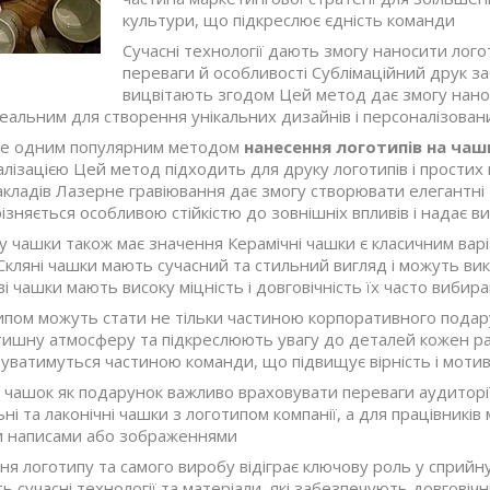
культури, що підкреслює єдність команди
Сучасні технології дають змогу наносити лого
переваги й особливості Сублімаційний друк заб
вицвітають згодом Цей метод дає змогу нано
еальним для створення унікальних дизайнів і персоналізован
ще одним популярним методом
нанесення логотипів на чаш
лізацією Цей метод підходить для друку логотипів і простих
акладів Лазерне гравіювання дає змогу створювати елегантні 
зняється особливою стійкістю до зовнішніх впливів і надає в
у чашки також має значення Керамічні чашки є класичним вар
кляні чашки мають сучасний та стильний вигляд і можуть вик
і чашки мають високу міцність і довговічність їх часто виби
ипом можуть стати не тільки частиною корпоративного подар
ишну атмосферу та підкреслюють увагу до деталей кожен ран
чуватимуться частиною команди, що підвищує вірність і моти
 чашок як подарунок важливо враховувати переваги аудиторії 
ьні та лаконічні чашки з логотипом компанії, а для працівників
и написами або зображеннями
ня логотипу та самого виробу відіграє ключову роль у сприй
 сучасні технології та матеріали, які забезпечують довговіч