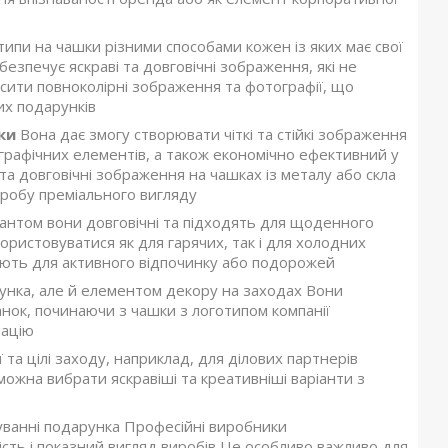
типи на чашки різними способами кожен із яких має свої
езпечує яскраві та довговічні зображення, які не
сити повноколірні зображення та фотографії, що
их подарунків
ки
Вона дає змогу створювати чіткі та стійкі зображення
 графічних елементів, а також економічно ефективний у
та довговічні зображення на чашках із металу або скла
иробу преміального вигляду
іантом вони довговічні та підходять для щоденного
ористовуватися як для гарячих, так і для холодних
рають для активного відпочинку або подорожей
унка, але й елементом декору на заходах Вони
ок, починаючи з чашки з логотипом компанії
вацію
та цілі заходу, наприклад, для ділових партнерів
 можна вибрати яскравіші та креативніші варіанти з
нуванні подарунка Професійні виробники
ність і показний вигляд виробів Це особливо важливо для