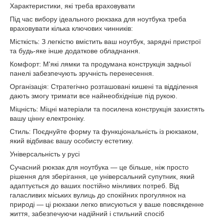
Характеристики, які треба враховувати
Під час вибору ідеального рюкзака для ноутбука треба
враховувати кілька ключових чинників:
Місткість: З легкістю вмістить ваш ноутбук, зарядні пристрої
та будь-яке інше додаткове обладнання.
Комфорт: М'які лямки та продумана конструкція задньої
панелі забезпечують зручність перенесення.
Організація: Стратегічно розташовані кишені та відділення
дають змогу тримати все найнеобхідніше під рукою.
Міцність: Міцні матеріали та посилена конструкція захистять
вашу цінну електроніку.
Стиль: Поєднуйте форму та функціональність із рюкзаком,
який відбиває вашу особисту естетику.
Універсальність у русі
Сучасний рюкзак для ноутбука — це більше, ніж просто
рішення для зберігання, це універсальний супутник, який
адаптується до ваших постійно мінливих потреб. Від
галасливих міських вулиць до спокійних прогулянок на
природі — ці рюкзаки легко вписуються у ваше повсякденне
життя, забезпечуючи надійний і стильний спосіб