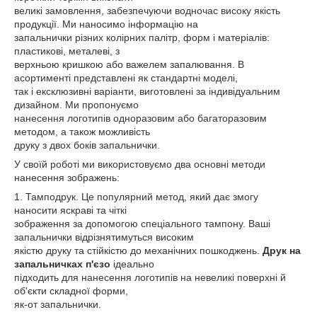
великі замовлення, забезпечуючи водночас високу якість
продукції. Ми наносимо інформацію на
запальнички різних колірних палітр, форм і матеріалів:
пластикові, металеві, з
верхньою кришкою або важелем запалювання. В
асортименті представлені як стандартні моделі,
так і ексклюзивні варіанти, виготовлені за індивідуальним
дизайном. Ми пропонуємо
нанесення логотипів одноразовим або багаторазовим
методом, а також можливість
друку з двох боків запальнички.
У своїй роботі ми використовуємо два основні методи
нанесення зображень:
1. Тамподрук. Це популярний метод, який дає змогу
наносити яскраві та чіткі
зображення за допомогою спеціального тампону. Ваші
запальнички відрізнятимуться високим
якістю друку та стійкістю до механічних пошкоджень.
Друк на
запальничках п'єзо
ідеально
підходить для нанесення логотипів на невеликі поверхні й
об'єкти складної форми,
як-от запальнички.