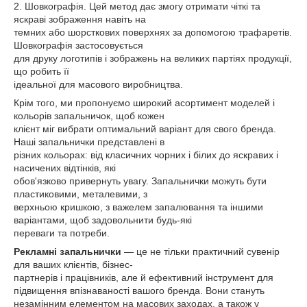
2. Шовкографія. Цей метод дає змогу отримати чіткі та
яскраві зображення навіть на
темних або шорсткових поверхнях за допомогою трафаретів.
Шовкографія застосовується
для друку логотипів і зображень на великих партіях продукції,
що робить її
ідеальної для масового виробництва.
Крім того, ми пропонуємо широкий асортимент моделей і
кольорів запальничок, щоб кожен
клієнт міг вибрати оптимальний варіант для свого бренда.
Наші запальнички представлені в
різних кольорах: від класичних чорних і білих до яскравих і
насичених відтінків, які
обов'язково привернуть увагу. Запальнички можуть бути
пластиковими, металевими, з
верхньою кришкою, з важелем запалювання та іншими
варіантами, щоб задовольнити будь-які
переваги та потреби.
Рекламні запальнички
— це не тільки практичний сувенір
для ваших клієнтів, бізнес-
партнерів і працівників, але й ефективний інструмент для
підвищення впізнаваності вашого бренда. Вони стануть
незамінним елементом на масових заходах, а також у