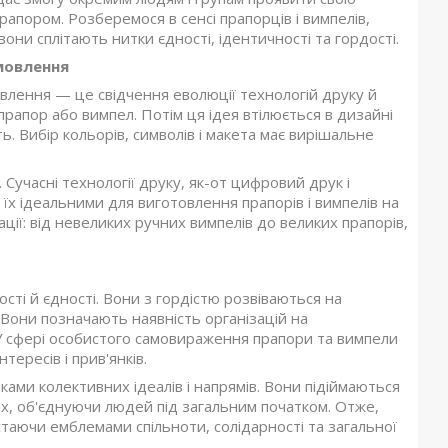
прапором. Розберемося в сенсі прапорців і вимпелів,
вони сплітають нитки єдності, ідентичності та гордості.
амовлення
овлення — це свідчення еволюції технологій друку й
 прапор або вимпел. Потім ця ідея втілюється в дизайні
. Вибір кольорів, символів і макета має вирішальне
 Сучасні технології друку, як-от цифровий друк і
 їх ідеальними для виготовлення прапорів і вимпелів на
ії: від невеликих ручних вимпелів до великих прапорів,
ті й єдності. Вони з гордістю розвіваються на
 Вони позначають наявність організацій на
. У сфері особистого самовираження прапори та вимпели
ересів і прив'янків.
яками колективних ідеалів і напрямів. Вони підіймаються
ях, об'єднуючи людей під загальним початком. Отже,
стаючи емблемами спільноти, солідарності та загальної