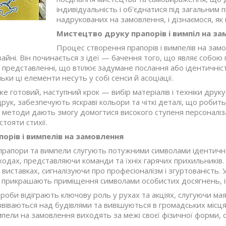
індивідуальність і об'єднатися під загальним 
надрукованих на замовлення, і дізнаємося, як 
Мистецтво друку прапорів і вимпіл на з
Процес створення прапорів і вимпелів на зам
зайні. Він починається з ідеї — бачення того, що являє собою
представленні, що втілює задумане послання або ідентичність
ьки ці елементи несуть у собі сенси й асоціації.
е готовий, наступний крок — вибір матеріалів і техніки друку.
ук, забезпечують яскраві кольори та чіткі деталі, що робить
 методи дають змогу домогтися високого ступеня персоналізац
тояти стихії.
порів і вимпелів на замовлення
прапори та вимпели слугують потужними символами ідентичнос
одах, представляючи команди та їхніх гарячих прихильників.
 виставках, сигналізуючи про професіоналізм і згуртованість
 прикрашають приміщення символами особистих досягнень, інт
вироби відіграють ключову роль у рухах та акціях, слугуючи ма
звіваються над будівлями та вивішуються в громадських місц
пели на замовлення виходять за межі своєї фізичної форми, 