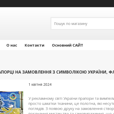
О нас
Контакти
Основний САЙТ
АПОРЦІ НА ЗАМОВЛЕННЯ З СИМВОЛІКОЮ УКРАЇНИ, Ф
1 квітня 2024
У рекламному світі України прапори та вимпе
просто шматки тканини, це полотна, які несуть
поглядів. З появою друку на замовлення ство
поєднання мистецтва та самовираження, що д