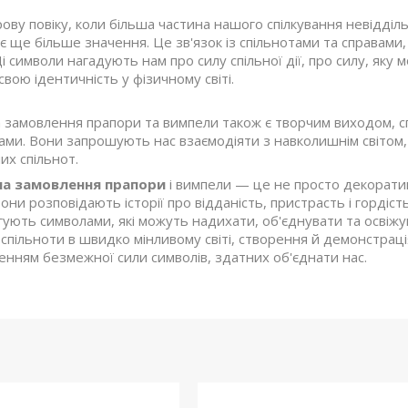
ову повіку, коли більша частина нашого спілкування невідділ
є ще більше значення. Це зв'язок із спільнотами та справам
і символи нагадують нам про силу спільної дії, про силу, яку м
вою ідентичність у фізичному світі.
а замовлення прапори та вимпели також є творчим виходом, 
ми. Вони запрошують нас взаємодіяти з навколишнім світом, 
х спільнот.
на замовлення прапори
і вимпели — це не просто декоратив
Вони розповідають історії про відданість, пристрасть і гордіс
гують символами, які можуть надихати, об'єднувати та освіжу
 спільноти в швидко мінливому світі, створення й демонстрац
енням безмежної сили символів, здатних об'єднати нас.