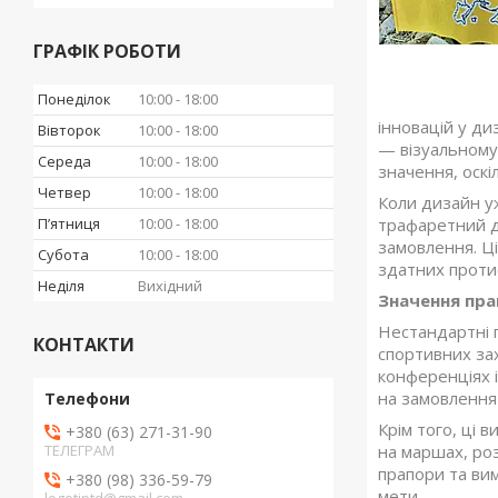
ГРАФІК РОБОТИ
Понеділок
10:00
18:00
інновацій у ди
Вівторок
10:00
18:00
— візуальному 
Середа
10:00
18:00
значення, оскіл
Четвер
10:00
18:00
Коли дизайн уж
Пʼятниця
10:00
18:00
трафаретний др
замовлення. Ці
Субота
10:00
18:00
здатних протис
Неділя
Вихідний
Значення пра
Нестандартні 
КОНТАКТИ
спортивних зах
конференціях і
на замовлення
Крім того, ці 
+380 (63) 271-31-90
ТЕЛЕГРАМ
на маршах, ро
прапори та вим
+380 (98) 336-59-79
мети.