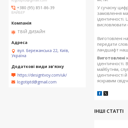
logotiptd@gmail.com
У сучасну цифр
+380 (95) 851-86-39
ВАЙБЕР
замовлення ма
ідентичності. Ц
висловлювати с
ТВІЙ ДИЗАЙН
Виготовлені н
передати слова
ландшафт наши
вул. Бережанська 22, Київ,
Україна
Виготовлені 
ідентичності. 
майбутнім, слу
ідентичності й
https://designtvoy.com/uk/
яскравим свідч
logotiptd@gmail.com
ІНШІ СТАТТІ