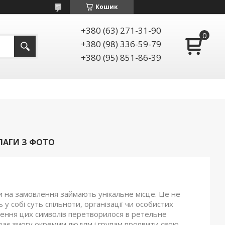
Кошик
+380 (63) 271-31-90
+380 (98) 336-59-79
+380 (95) 851-86-39
ЛАГИ З ФОТО
ли на замовлення займають унікальне місце. Це не
 у собі суть спільноти, організації чи особистих
рення цих символів перетворилося в ретельне
ає змогу окремим людям і групам проявити свою