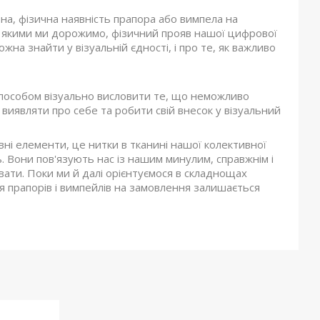
ьна, фізична наявність прапора або вимпела на
и, якими ми дорожимо, фізичний прояв нашої цифрової
ожна знайти у візуальній єдності, і про те, як важливо
способом візуально висловити те, що неможливо
виявляти про себе та робити свій внесок у візуальний
ні елементи, це нитки в тканині нашої колективної
ть. Вони пов'язують нас із нашим минулим, справжнім і
вати. Поки ми й далі орієнтуємося в складнощах
ія прапорів і вимпейлів на замовлення залишається